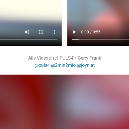
Alle Videos: (c) PULS4 / Gerry Frank
@puls4
@2min2mio
@joyn.at